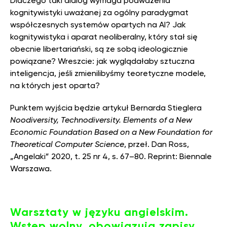
Dlaczego taki dialog wymaga podważenia
kognitywistyki uważanej za ogólny paradygmat
współczesnych systemów opartych na AI? Jak
kognitywistyka i aparat neoliberalny, który stał się
obecnie libertariański, są ze sobą ideologicznie
powiązane? Wreszcie: jak wyglądałaby sztuczna
inteligencja, jeśli zmienilibyśmy teoretyczne modele,
na których jest oparta?
Punktem wyjścia będzie artykuł Bernarda Stieglera
Noodiversity, Technodiversity. Elements of a New
Economic Foundation Based on a New Foundation for
Theoretical Computer Science
, przeł. Dan Ross,
„Angelaki” 2020, t. 25 nr 4, s. 67–80. Reprint: Biennale
Warszawa.
Warsztaty w języku angielskim.
Wstęp wolny, obowiązują zapisy