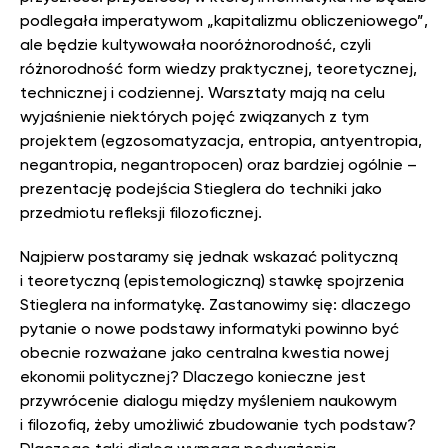
podlegała imperatywom „kapitalizmu obliczeniowego”,
ale będzie kultywowała nooróżnorodność, czyli
różnorodność form wiedzy praktycznej, teoretycznej,
technicznej i codziennej. Warsztaty mają na celu
wyjaśnienie niektórych pojęć związanych z tym
projektem (egzosomatyzacja, entropia, antyentropia,
negantropia, negantropocen) oraz bardziej ogólnie –
prezentację podejścia Stieglera do techniki jako
przedmiotu refleksji filozoficznej.
Najpierw postaramy się jednak wskazać polityczną
i teoretyczną (epistemologiczną) stawkę spojrzenia
Stieglera na informatykę. Zastanowimy się: dlaczego
pytanie o nowe podstawy informatyki powinno być
obecnie rozważane jako centralna kwestia nowej
ekonomii politycznej? Dlaczego konieczne jest
przywrócenie dialogu między myśleniem naukowym
i filozofią, żeby umożliwić zbudowanie tych podstaw?